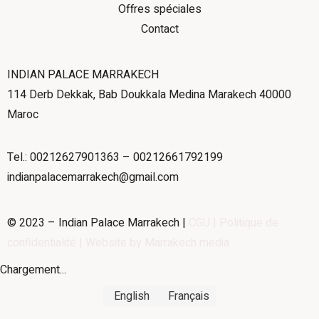
Offres spéciales
Contact
INDIAN PALACE MARRAKECH
114 Derb Dekkak, Bab Doukkala Medina Marakech 40000
Maroc
Tel.: 00212627901363 – 00212661792199
indianpalacemarrakech@gmail.com
© 2023 – Indian Palace Marrakech |
CGU |
Politique de
confidentialité
| Website by
Marrakech media
Chargement...
English
Français